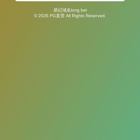
易记域名long.bet
© 2026 PG直营 All Rights Reserved.